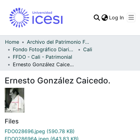
(curren
Log In
Communities & Collec
All of DSpace
Home
Archivo del Patrimonio Fotográfico y Fílmico del Valle del Cauca
Fondo Fotográfico Diario Occidente
Cali
Statistics
FFDO - Cali - Patrimonial
Ernesto González Caicedo.
Ernesto González Caicedo.
Files
FDO028696.jpeg
(590.78 KB)
FDO028696A.jpeg
(643.83 KB)