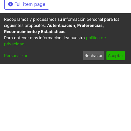
Full item page
Recopilamos y procesamos su información personal para los
siguientes propósitos:
Autenticación, Preferencias,
Síguenos
Reconocimiento y Estadísticas
.
Para obtener más información, lea nuestra
política de
privacidad
.
Universidad Icesi: Calle
Personalizar
Rechazar
Aceptar
18 No. 122-135
Pance, Cali - Colombia
Teléfono: +57 (602) 555
2334
ventanillaunica@icesi.edu.co
La Universidad Icesi es una Institución de Educación
Superior que se encuentra sujeta a inspección y vigilancia
por parte del Ministerio de Educación Nacional.
Cookie
Privacy
End User
Send