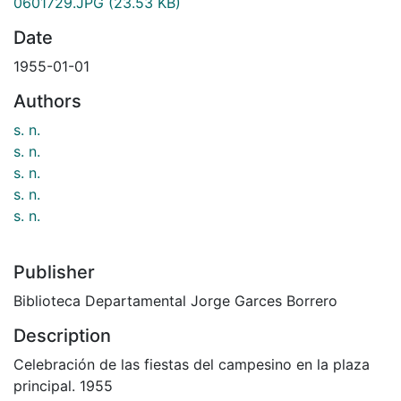
0601729.JPG
(23.53 KB)
Date
1955-01-01
Authors
s. n.
s. n.
s. n.
s. n.
s. n.
Publisher
Biblioteca Departamental Jorge Garces Borrero
Description
Celebración de las fiestas del campesino en la plaza
principal. 1955