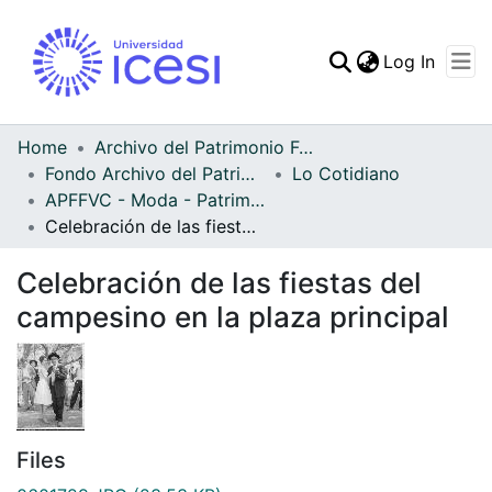
(curren
Log In
Communities & Collec
All of DSpace
Home
Archivo del Patrimonio Fotográfico y Fílmico del Valle del Cauca
Fondo Archivo del Patrimonio Fotográfico y Fílmico del Valle del Cauca
Lo Cotidiano
Statistics
APFFVC - Moda - Patrimonial
Celebración de las fiestas del campesino en la plaza principal
Celebración de las fiestas del
campesino en la plaza principal
Files