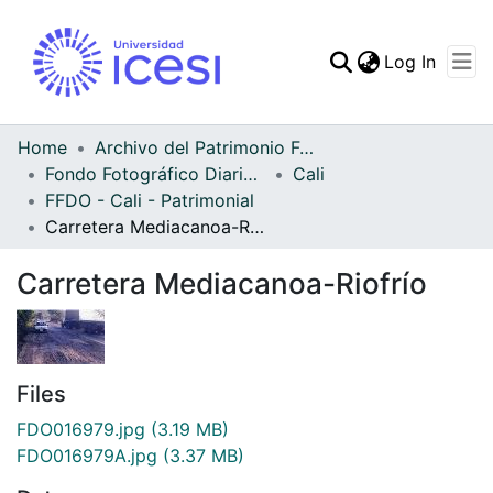
(curren
Log In
Communities & Collec
All of DSpace
Home
Archivo del Patrimonio Fotográfico y Fílmico del Valle del Cauca
Fondo Fotográfico Diario Occidente
Cali
Statistics
FFDO - Cali - Patrimonial
Carretera Mediacanoa-Riofrío
Carretera Mediacanoa-Riofrío
Files
FDO016979.jpg
(3.19 MB)
FDO016979A.jpg
(3.37 MB)