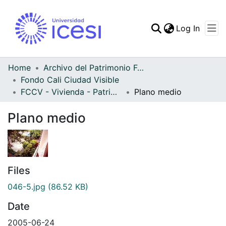
(curren
Log In
Communities & Collec
All of DSpace
Home
Archivo del Patrimonio Fotográfico y Fílmico del Valle del Cauca
Fondo Cali Ciudad Visible
Statistics
FCCV - Vivienda - Patrimonial
Plano medio
Plano medio
Files
046-5.jpg
(86.52 KB)
Date
2005-06-24