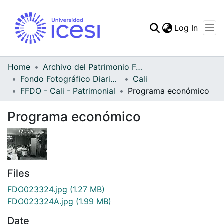
(curren
Log In
Communities & Collec
All of DSpace
Home
Archivo del Patrimonio Fotográfico y Fílmico del Valle del Cauca
Fondo Fotográfico Diario Occidente
Cali
Statistics
FFDO - Cali - Patrimonial
Programa económico
Programa económico
Files
FDO023324.jpg
(1.27 MB)
FDO023324A.jpg
(1.99 MB)
Date