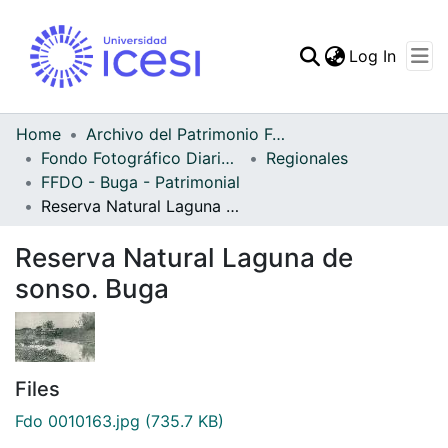
(curren
Log In
Communities & Collec
All of DSpace
Home
Archivo del Patrimonio Fotográfico y Fílmico del Valle del Cauca
Fondo Fotográfico Diario Occidente
Regionales
Statistics
FFDO - Buga - Patrimonial
Reserva Natural Laguna de sonso. Buga
Reserva Natural Laguna de
sonso. Buga
Files
Fdo 0010163.jpg
(735.7 KB)