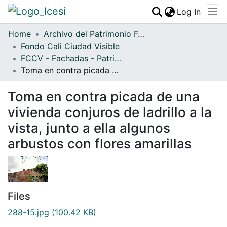
(curren
Log In
Communities & Collections
Home
Archivo del Patrimonio Fotográfico y Fílmico del Valle del Cauca
Fondo Cali Ciudad Visible
All of DSpace
FCCV - Fachadas - Patrimonial
Statistics
Toma en contra picada de una vivienda conjuros de ladrillo a la vista, junto a ella algunos arbustos con flores amarillas
Toma en contra picada de una
vivienda conjuros de ladrillo a la
vista, junto a ella algunos
arbustos con flores amarillas
Files
288-15.jpg
(100.42 KB)