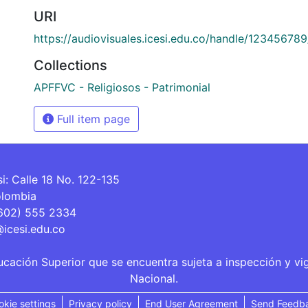
URI
https://audiovisuales.icesi.edu.co/handle/12345678
Collections
APFFVC - Religiosos - Patrimonial
Full item page
si: Calle 18 No. 122-135
olombia
(602) 555 2334
@icesi.edu.co
ucación Superior que se encuentra sujeta a inspección y vi
Nacional.
okie settings
Privacy policy
End User Agreement
Send Feedb