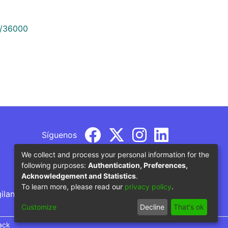
9/36000
Síguenos
We collect and process your personal information for the
following purposes:
Authentication, Preferences,
Acknowledgement and Statistics
.
To learn more, please read our
privacy policy
.
gilancia por parte del Ministerio de Educación
Customize
Decline
That's ok
ack