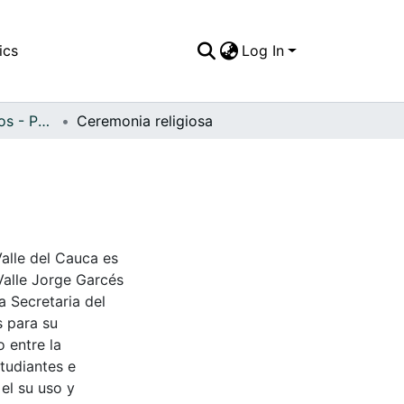
ics
Log In
APFFVC - Religiosos - Patrimonial
Ceremonia religiosa
Valle del Cauca es
Valle Jorge Garcés
a Secretaria del
s para su
 entre la
tudiantes e
 el su uso y