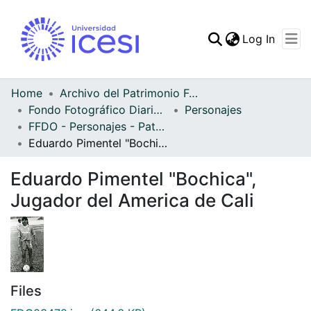
(curren
Log In
Communities & Collec
All of DSpace
Home
Archivo del Patrimonio Fotográfico y Fílmico del Valle del Cauca
Fondo Fotográfico Diario Occidente
Personajes
Statistics
FFDO - Personajes - Patrimonial
Eduardo Pimentel "Bochica", Jugador del America de Cali
Eduardo Pimentel "Bochica",
Jugador del America de Cali
Files