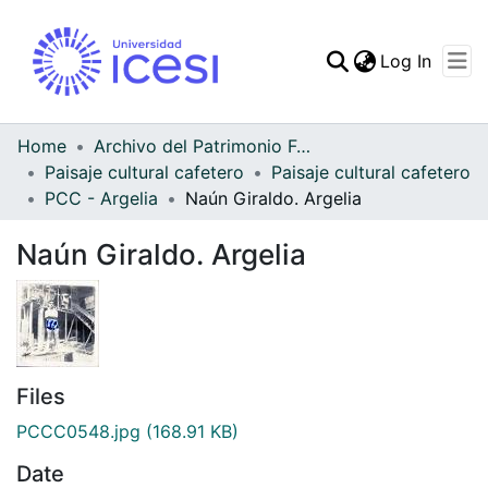
(curren
Log In
Communities & Collec
All of DSpace
Home
Archivo del Patrimonio Fotográfico y Fílmico del Valle del Cauca
Paisaje cultural cafetero
Paisaje cultural cafetero
Statistics
PCC - Argelia
Naún Giraldo. Argelia
Naún Giraldo. Argelia
Files
PCCC0548.jpg
(168.91 KB)
Date