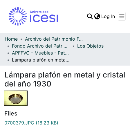
(curren
Log In
Communities & Collec
All of DSpace
Home
Archivo del Patrimonio Fotográfico y Fílmico del Valle del Cauca
Fondo Archivo del Patrimonio Fotográfico y Fílmico del Valle del Cauca
Los Objetos
Statistics
APFFVC - Muebles - Patrimonial
Lámpara plafón en metal y cristal del año 1930
Lámpara plafón en metal y cristal
del año 1930
Files
0700379.JPG
(18.23 KB)