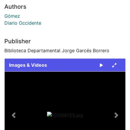
Authors
Gómez
Diario Occidente
Publisher
Biblioteca Departamental Jorge Garcés Borrero
Images & Videos
Slide 1 of 1
Previous
Next