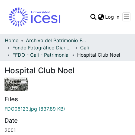
(curren
Log In
Communities & Collec
All of DSpace
Home
Archivo del Patrimonio Fotográfico y Fílmico del Valle del Cauca
Fondo Fotográfico Diario Occidente
Cali
Statistics
FFDO - Cali - Patrimonial
Hospital Club Noel
Hospital Club Noel
Files
FDO06123.jpg
(837.89 KB)
Date
2001