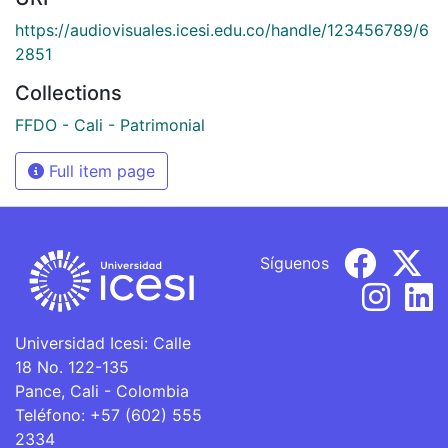
https://audiovisuales.icesi.edu.co/handle/123456789/6
2851
Collections
FFDO - Cali - Patrimonial
Full item page
Síguenos
Universidad Icesi: Calle
18 No. 122-135
Pance, Cali - Colombia
Teléfono: +57 (602) 555
2334