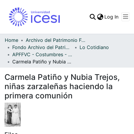
(curren
Log In
Communities & Collec
All of DSpace
Home
Archivo del Patrimonio Fotográfico y Fílmico del Valle del Cauca
Fondo Archivo del Patrimonio Fotográfico y Fílmico del Valle del Cauca
Lo Cotidiano
Statistics
APFFVC - Costumbres - Patrimonial
Carmela Patiño y Nubia Trejos, niñas zarzaleñas haciendo la primera comunión
Carmela Patiño y Nubia Trejos,
niñas zarzaleñas haciendo la
primera comunión