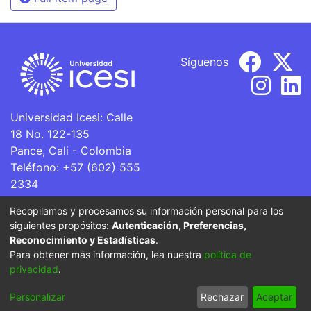
Síguenos
Universidad Icesi: Calle
18 No. 122-135
Pance, Cali - Colombia
Teléfono: +57 (602) 555
2334
ventanillaunica@icesi.edu.co
Recopilamos y procesamos su información personal para los
siguientes propósitos:
Autenticación, Preferencias,
La Universidad Icesi es una Institución de Educación
Reconocimiento y Estadísticas
.
Superior que se encuentra sujeta a inspección y vigilancia
Para obtener más información, lea nuestra
política de
por parte del Ministerio de Educación Nacional.
privacidad
.
Cookie
Privacy
End User
Send
Personalizar
Rechazar
Aceptar
settings
policy
Agreement
Feedback