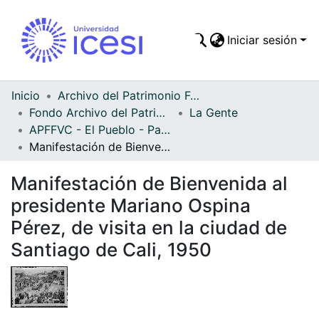
Iniciar sesión
Comunidades
Todo DSpace
Inicio
Archivo del Patrimonio Fotográfico y Fílmico del Valle del Cauca
Fondo Archivo del Patrimonio Fotográfico y Fílmico del Valle del Cauca
La Gente
Estadísticas
APFFVC - El Pueblo - Patrimonial
Manifestación de Bienvenida al presidente Mariano Ospina Pérez, de visita en la ciudad de Santiago de Cali, 1950
Manifestación de Bienvenida al
presidente Mariano Ospina
Pérez, de visita en la ciudad de
Santiago de Cali, 1950