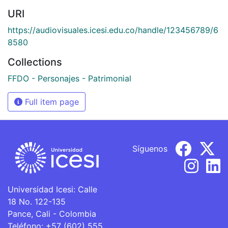
URI
https://audiovisuales.icesi.edu.co/handle/123456789/6
8580
Collections
FFDO - Personajes - Patrimonial
Full item page
Síguenos
Universidad Icesi: Calle
18 No. 122-135
Pance, Cali - Colombia
Teléfono: +57 (602) 555