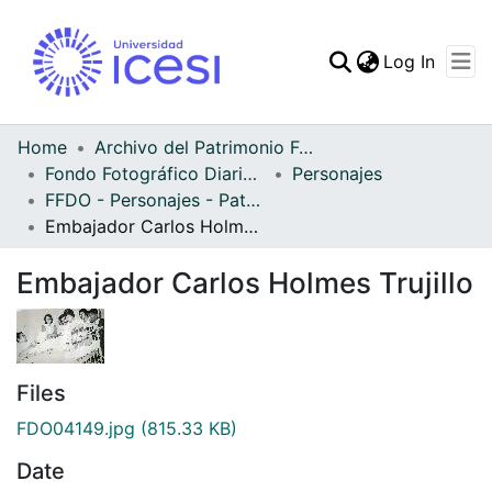
(curren
Log In
Communities & Collec
All of DSpace
Home
Archivo del Patrimonio Fotográfico y Fílmico del Valle del Cauca
Fondo Fotográfico Diario Occidente
Personajes
Statistics
FFDO - Personajes - Patrimonial
Embajador Carlos Holmes Trujillo
Embajador Carlos Holmes Trujillo
Files
FDO04149.jpg
(815.33 KB)
Date