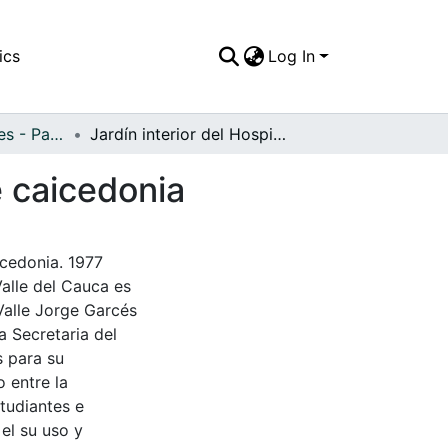
ics
Log In
APFFVC - Interiores - Patrimonial
Jardín interior del Hospital General Santander de caicedonia
e caicedonia
icedonia. 1977
Valle del Cauca es
Valle Jorge Garcés
a Secretaria del
s para su
 entre la
tudiantes e
 el su uso y