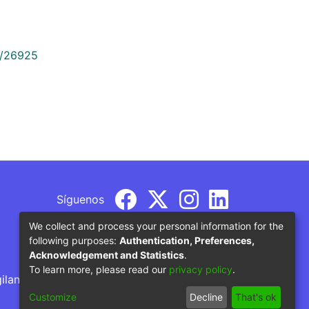
9/26925
Síguenos
We collect and process your personal information for the
following purposes:
Authentication, Preferences,
Acknowledgement and Statistics
.
To learn more, please read our
privacy policy
.
gilancia por parte del Ministerio de Educación
Customize
Decline
That's ok