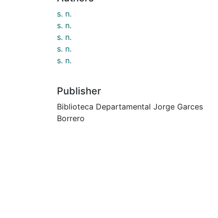
s. n.
s. n.
s. n.
s. n.
s. n.
Publisher
Biblioteca Departamental Jorge Garces
Borrero