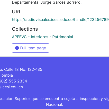
Departamental Jorge Garces Borrero.
URI
https://audiovisuales.icesi.edu.co/handle/12345678
Collections
APFFVC - Interiores - Patrimonial
Full item page
si: Calle 18 No. 122-135
olombia
(602) 555 2334
@icesi.edu.co
ucación Superior que se encuentra sujeta a inspección y vi
Nacional.