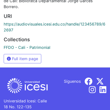
de Cali: Biblioteca Departamental Jorge Garcés
Borrero.
URI
https://audiovisuales.icesi.edu.co/handle/123456789/6
2697
Collections
FFDO - Cali - Patrimonial
Full item page
Síguenos
Universidad Icesi: Calle
18 No. 122-135