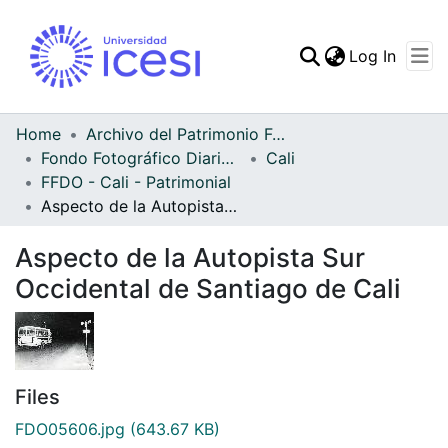
(curren
Log In
Communities & Collec
All of DSpace
Home
Archivo del Patrimonio Fotográfico y Fílmico del Valle del Cauca
Fondo Fotográfico Diario Occidente
Cali
Statistics
FFDO - Cali - Patrimonial
Aspecto de la Autopista Sur Occidental de Santiago de Cali
Aspecto de la Autopista Sur
Occidental de Santiago de Cali
Files
FDO05606.jpg
(643.67 KB)