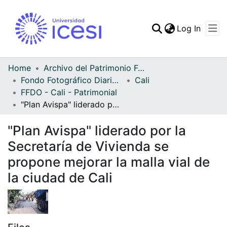
(curren
Log In
Communities & Collec
All of DSpace
Home
Archivo del Patrimonio Fotográfico y Fílmico del Valle del Cauca
Fondo Fotográfico Diario Occidente
Cali
Statistics
FFDO - Cali - Patrimonial
"Plan Avispa" liderado por la Secretaría de Vivienda se propone mejorar la malla vial de la ciudad de Cali
"Plan Avispa" liderado por la
Secretaría de Vivienda se
propone mejorar la malla vial de
la ciudad de Cali