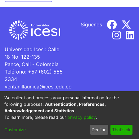
Síguenos
Universidad Icesi: Calle
18 No. 122-135
Pance, Cali - Colombia
Teléfono: +57 (602) 555
2334
ventanillaunica@icesi.edu.co
We collect and process your personal information for the
La Universidad Icesi es una Institución de Educación
following purposes:
Authentication, Preferences,
Superior que se encuentra sujeta a inspección y vigilancia
Acknowledgement and Statistics
.
por parte del Ministerio de Educación Nacional.
To learn more, please read our
privacy policy
.
Cookie
Privacy
End User
Send
Customize
Decline
That's ok
settings
policy
Agreement
Feedback