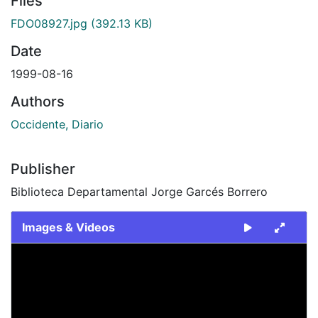
Files
FDO08927.jpg
(392.13 KB)
Date
1999-08-16
Authors
Occidente, Diario
Publisher
Biblioteca Departamental Jorge Garcés Borrero
Images & Videos
Slide 1 of 1