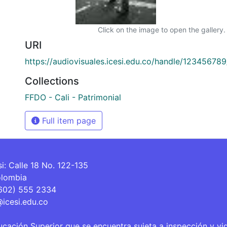
Click on the image to open the gallery.
URI
https://audiovisuales.icesi.edu.co/handle/12345678
Collections
FFDO - Cali - Patrimonial
Full item page
si: Calle 18 No. 122-135
olombia
(602) 555 2334
@icesi.edu.co
ucación Superior que se encuentra sujeta a inspección y vi