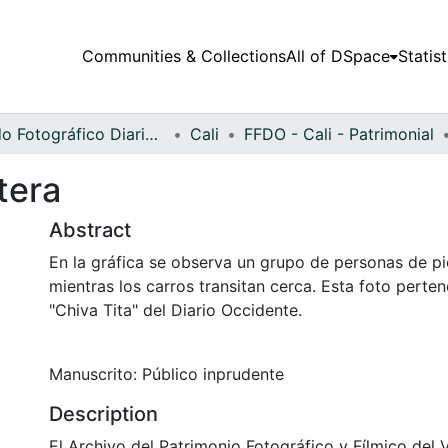
Communities & Collections
All of DSpace
Statist
Fondo Fotográfico Diario Occidente
Cali
FFDO - Cali - Patrimonial
tera
Abstract
En la gráfica se observa un grupo de personas de pi
mientras los carros transitan cerca. Esta foto perten
"Chiva Tita" del Diario Occidente.
Manuscrito: Público inprudente
Description
El Archivo del Patrimonio Fotográfico y Fílmico del 