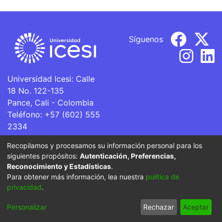
Síguenos
Universidad Icesi: Calle
18 No. 122-135
Pance, Cali - Colombia
Teléfono: +57 (602) 555
2334
ventanillaunica@icesi.edu.co
Recopilamos y procesamos su información personal para los
siguientes propósitos:
Autenticación, Preferencias,
La Universidad Icesi es una Institución de Educación
Reconocimiento y Estadísticas
.
Superior que se encuentra sujeta a inspección y vigilancia
Para obtener más información, lea nuestra
política de
por parte del Ministerio de Educación Nacional.
privacidad
.
Cookie
Privacy
End User
Send
Personalizar
Rechazar
Aceptar
settings
policy
Agreement
Feedback