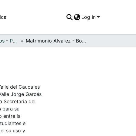
ics
Log In
APFFVC - Religiosos - Patrimonial
Matrimonio Alvarez - Botero
Valle del Cauca es
Valle Jorge Garcés
a Secretaria del
s para su
 entre la
tudiantes e
 el su uso y