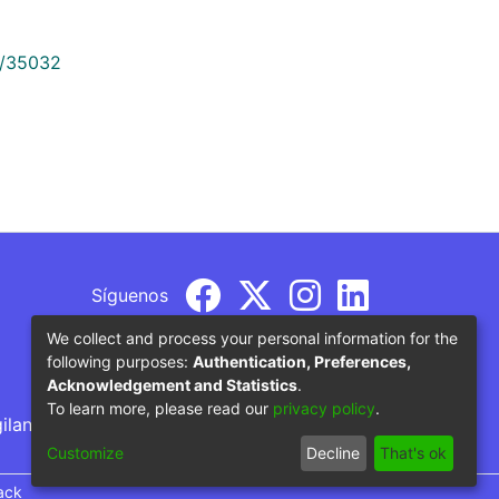
9/35032
Síguenos
We collect and process your personal information for the
following purposes:
Authentication, Preferences,
Acknowledgement and Statistics
.
To learn more, please read our
privacy policy
.
gilancia por parte del Ministerio de Educación
Customize
Decline
That's ok
ack