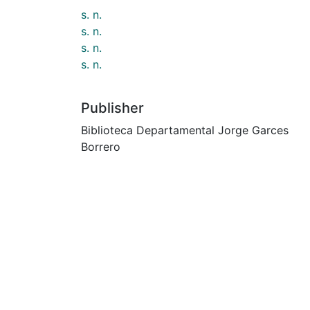
s. n.
s. n.
s. n.
s. n.
Publisher
Biblioteca Departamental Jorge Garces
Borrero