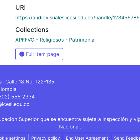
URI
https://audiovisuales.icesi.edu.co/handle/12345678
Collections
APFFVC - Religiosos - Patrimonial
Full item page
si: Calle 18 No. 122-135
olombia
(602) 555 2334
@icesi.edu.co
ucación Superior que se encuentra sujeta a inspección y vi
Nacional.
okie settings
Privacy policy
End User Agreement
Send Feedb