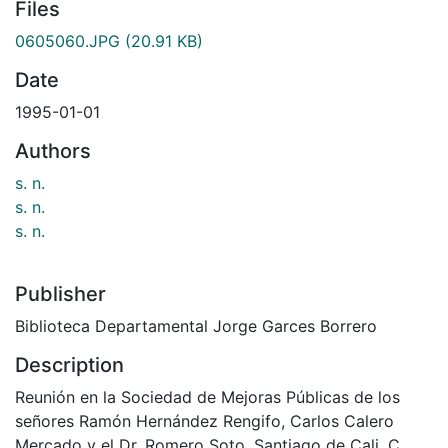
Files
0605060.JPG
(20.91 KB)
Date
1995-01-01
Authors
s. n.
s. n.
s. n.
Publisher
Biblioteca Departamental Jorge Garces Borrero
Description
Reunión en la Sociedad de Mejoras Públicas de los
señores Ramón Hernández Rengifo, Carlos Calero
Mercado y el Dr. Romero Soto. Santiago de Cali, C.