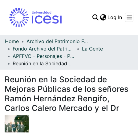
(curren
Log In
Communities & Collec
All of DSpace
Home
Archivo del Patrimonio Fotográfico y Fílmico del Valle del Cauca
Fondo Archivo del Patrimonio Fotográfico y Fílmico del Valle del Cauca
La Gente
Statistics
APFFVC - Personajes - Patrimonial
Reunión en la Sociedad de Mejoras Públicas de los señores Ramón Hernández Rengifo, Carlos Calero Mercado y el Dr
Reunión en la Sociedad de
Mejoras Públicas de los señores
Ramón Hernández Rengifo,
Carlos Calero Mercado y el Dr