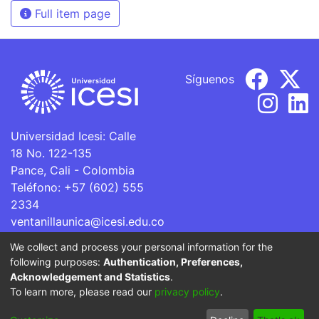
Full item page
Síguenos
Universidad Icesi: Calle
18 No. 122-135
Pance, Cali - Colombia
Teléfono: +57 (602) 555
2334
ventanillaunica@icesi.edu.co
We collect and process your personal information for the
La Universidad Icesi es una Institución de Educación
following purposes:
Authentication, Preferences,
Superior que se encuentra sujeta a inspección y vigilancia
Acknowledgement and Statistics
.
por parte del Ministerio de Educación Nacional.
To learn more, please read our
privacy policy
.
Cookie
Privacy
End User
Send