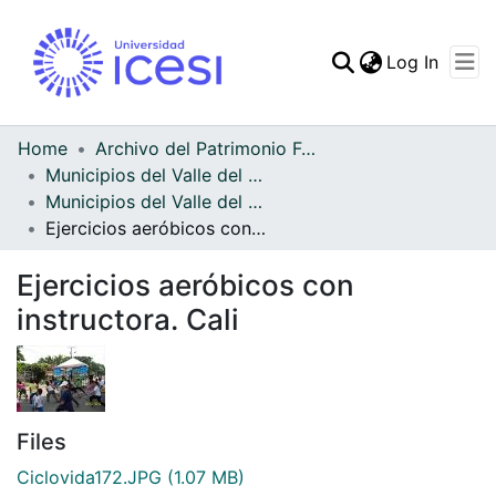
(curren
Log In
Communities & Collec
All of DSpace
Home
Archivo del Patrimonio Fotográfico y Fílmico del Valle del Cauca
Municipios del Valle del Cauca
Statistics
Municipios del Valle del Cauca
Ejercicios aeróbicos con instructora. Cali
Ejercicios aeróbicos con
instructora. Cali
Files
Ciclovida172.JPG
(1.07 MB)