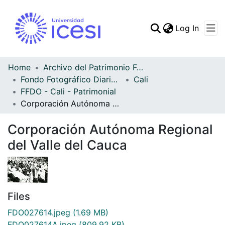
(curren
Log In
Communities & Collec
All of DSpace
Home
Archivo del Patrimonio Fotográfico y Fílmico del Valle del Cauca
Fondo Fotográfico Diario Occidente
Cali
Statistics
FFDO - Cali - Patrimonial
Corporación Autónoma Regional del Valle del Cauca
Corporación Autónoma Regional
del Valle del Cauca
Files
FDO027614.jpeg
(1.69 MB)
FDO027614A.jpeg
(809.92 KB)