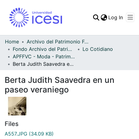
(curren
Log In
Communities & Collec
All of DSpace
Home
Archivo del Patrimonio Fotográfico y Fílmico del Valle del Cauca
Fondo Archivo del Patrimonio Fotográfico y Fílmico del Valle del Cauca
Lo Cotidiano
Statistics
APFFVC - Moda - Patrimonial
Berta Judith Saavedra en un paseo veraniego
Berta Judith Saavedra en un
paseo veraniego
Files
A557.JPG
(34.09 KB)