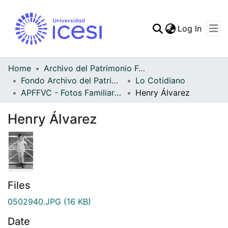
(curren
Log In
Communities & Collec
All of DSpace
Home
Archivo del Patrimonio Fotográfico y Fílmico del Valle del Cauca
Fondo Archivo del Patrimonio Fotográfico y Fílmico del Valle del Cauca
Lo Cotidiano
Statistics
APFFVC - Fotos Familiares - Patrimonial
Henry Álvarez
Henry Álvarez
Files
0502940.JPG
(16 KB)
Date