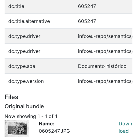
dc.title
605247
dc.title.alternative
605247
dc.type.driver
info:eu-repo/semantics/o
dc.type.driver
info:eu-repo/semantics/o
dc.type.spa
Documento histórico
dc.type.version
info:eu-repo/semantics/p
Files
Original bundle
Now showing
1 - 1 of 1
Name:
Down
0605247.JPG
load