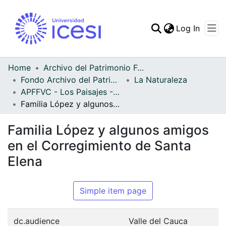
(curren
Log In
Communities & Collec
All of DSpace
Home
Archivo del Patrimonio Fotográfico y Fílmico del Valle del Cauca
Fondo Archivo del Patrimonio Fotográfico y Fílmico del Valle del Cauca
La Naturaleza
Statistics
APFFVC - Los Paisajes - Patrimonial
Familia López y algunos amigos en el Corregimiento de Santa Elena
Familia López y algunos amigos
en el Corregimiento de Santa
Elena
Simple item page
dc.audience
Valle del Cauca