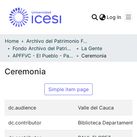
(curren
Log In
Communities & Collec
All of DSpace
Home
Archivo del Patrimonio Fotográfico y Fílmico del Valle del Cauca
Fondo Archivo del Patrimonio Fotográfico y Fílmico del Valle del Cauca
La Gente
Statistics
APFFVC - El Pueblo - Patrimonial
Ceremonia
Ceremonia
Simple item page
dc.audience
Valle del Cauca
dc.contributor
Biblioteca Departamenta