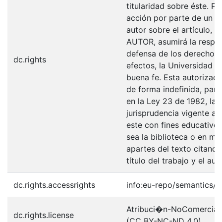
titularidad sobre éste. 
acción por parte de un t
autor sobre el artículo, f
AUTOR, asumirá la respons
defensa de los derechos 
dc.rights
efectos, la Universidad I
buena fe. Esta autorizació
de forma indefinida, para
en la Ley 23 de 1982, la 
jurisprudencia vigente al
este con fines educativo
sea la biblioteca o en me
apartes del texto citando
título del trabajo y el auto
dc.rights.accessrights
info:eu-repo/semantics/
Atribuci�n-NoComercial-S
dc.rights.license
(CC BY-NC-ND 4.0)