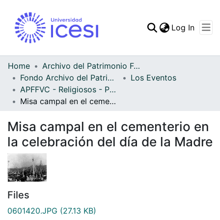
(curren
Log In
Communities & Collec
All of DSpace
Home
Archivo del Patrimonio Fotográfico y Fílmico del Valle del Cauca
Fondo Archivo del Patrimonio Fotográfico y Fílmico del Valle del Cauca
Los Eventos
Statistics
APFFVC - Religiosos - Patrimonial
Misa campal en el cementerio en la celebración del día de la Madre
Misa campal en el cementerio en
la celebración del día de la Madre
Files
0601420.JPG
(27.13 KB)