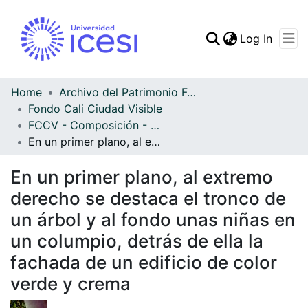
(curren
Log In
Communities & Collec
All of DSpace
Home
Archivo del Patrimonio Fotográfico y Fílmico del Valle del Cauca
Fondo Cali Ciudad Visible
Statistics
FCCV - Composición - Patrimonial
En un primer plano, al extremo derecho se destaca el tronco de un árbol y al fondo unas niñas en un columpio, detrás de ella la fachada de un edificio de color verde y crema
En un primer plano, al extremo
derecho se destaca el tronco de
un árbol y al fondo unas niñas en
un columpio, detrás de ella la
fachada de un edificio de color
verde y crema