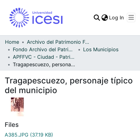
(curren
Log In
Communities & Collec
All of DSpace
Home
Archivo del Patrimonio Fotográfico y Fílmico del Valle del Cauca
Fondo Archivo del Patrimonio Fotográfico y Fílmico del Valle del Cauca
Los Municipios
Statistics
APFFVC - Ciudad - Patrimonial
Tragapescuezo, personaje típico del municipio
Tragapescuezo, personaje típico
del municipio
Files
A385.JPG
(37.19 KB)