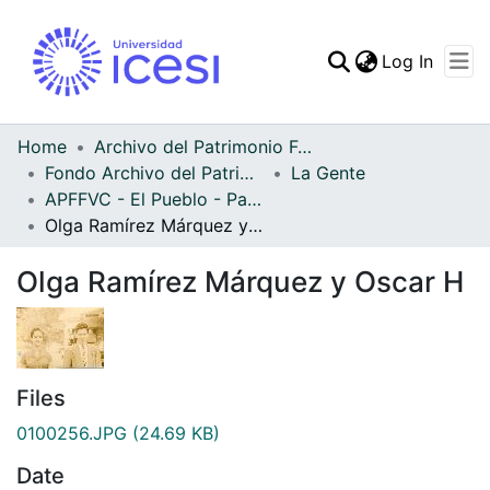
(curren
Log In
Communities & Collec
All of DSpace
Home
Archivo del Patrimonio Fotográfico y Fílmico del Valle del Cauca
Fondo Archivo del Patrimonio Fotográfico y Fílmico del Valle del Cauca
La Gente
Statistics
APFFVC - El Pueblo - Patrimonial
Olga Ramírez Márquez y Oscar H
Olga Ramírez Márquez y Oscar H
Files
0100256.JPG
(24.69 KB)
Date