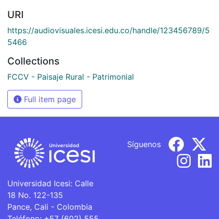
URI
https://audiovisuales.icesi.edu.co/handle/123456789/5
5466
Collections
FCCV - Paisaje Rural - Patrimonial
Full item page
Síguenos
Universidad Icesi: Calle
18 No. 122-135
Pance, Cali - Colombia
Teléfono: +57 (602) 555