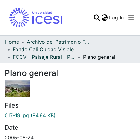
(curren
Log In
Communities & Collec
All of DSpace
Home
Archivo del Patrimonio Fotográfico y Fílmico del Valle del Cauca
Fondo Cali Ciudad Visible
Statistics
FCCV - Paisaje Rural - Patrimonial
Plano general
Plano general
Files
017-19.jpg
(84.94 KB)
Date
2005-06-24