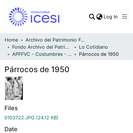
(curren
Log In
Communities & Collec
All of DSpace
Home
Archivo del Patrimonio Fotográfico y Fílmico del Valle del Cauca
Fondo Archivo del Patrimonio Fotográfico y Fílmico del Valle del Cauca
Lo Cotidiano
Statistics
APFFVC - Costumbres - Patrimonial
Párrocos de 1950
Párrocos de 1950
Files
0103722.JPG
(24.12 KB)
Date