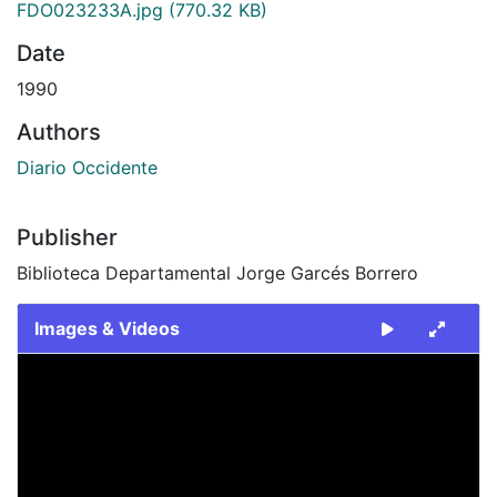
FDO023233A.jpg
(770.32 KB)
Date
1990
Authors
Diario Occidente
Publisher
Biblioteca Departamental Jorge Garcés Borrero
Images & Videos
Slide 1 of 2