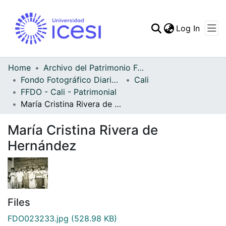
(curren
Log In
Communities & Collec
All of DSpace
Home
Archivo del Patrimonio Fotográfico y Fílmico del Valle del Cauca
Fondo Fotográfico Diario Occidente
Cali
Statistics
FFDO - Cali - Patrimonial
María Cristina Rivera de Hernández
María Cristina Rivera de
Hernández
Files
FDO023233.jpg
(528.98 KB)