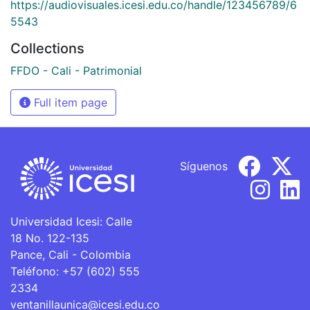
https://audiovisuales.icesi.edu.co/handle/123456789/6
5543
Collections
FFDO - Cali - Patrimonial
Full item page
Síguenos
Universidad Icesi: Calle
18 No. 122-135
Pance, Cali - Colombia
Teléfono: +57 (602) 555
2334
ventanillaunica@icesi.edu.co