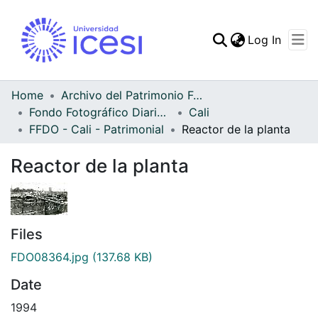
(curren
Log In
Communities & Collec
All of DSpace
Home
Archivo del Patrimonio Fotográfico y Fílmico del Valle del Cauca
Fondo Fotográfico Diario Occidente
Cali
Statistics
FFDO - Cali - Patrimonial
Reactor de la planta
Reactor de la planta
Files
FDO08364.jpg
(137.68 KB)
Date
1994