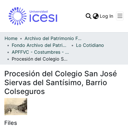
(curren
Log In
Communities & Collec
All of DSpace
Home
Archivo del Patrimonio Fotográfico y Fílmico del Valle del Cauca
Fondo Archivo del Patrimonio Fotográfico y Fílmico del Valle del Cauca
Lo Cotidiano
Statistics
APFFVC - Costumbres - Patrimonial
Procesión del Colegio San José Siervas del Santísimo, Barrio Colseguros
Procesión del Colegio San José
Siervas del Santísimo, Barrio
Colseguros
Files