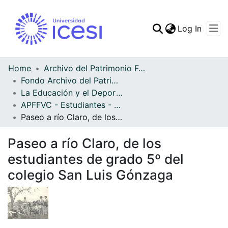
(curren
Log In
Communities & Collec
All of DSpace
Home
Archivo del Patrimonio Fotográfico y Fílmico del Valle del Cauca
Fondo Archivo del Patrimonio Fotográfico y Fílmico del Valle del Cauca
Statistics
La Educación y el Deporte
APFFVC - Estudiantes - Patrimonial
Paseo a río Claro, de los estudiantes de grado 5º del colegio San Luis Gónzaga
Paseo a río Claro, de los
estudiantes de grado 5º del
colegio San Luis Gónzaga