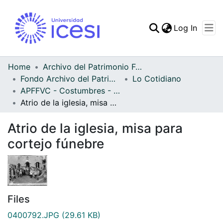
(curren
Log In
Communities & Collec
All of DSpace
Home
Archivo del Patrimonio Fotográfico y Fílmico del Valle del Cauca
Fondo Archivo del Patrimonio Fotográfico y Fílmico del Valle del Cauca
Lo Cotidiano
Statistics
APFFVC - Costumbres - Patrimonial
Atrio de la iglesia, misa para cortejo fúnebre
Atrio de la iglesia, misa para
cortejo fúnebre
Files
0400792.JPG
(29.61 KB)