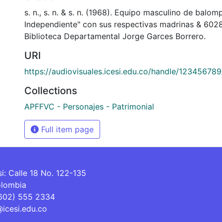
s. n., s. n. & s. n. (1968). Equipo masculino de balomp
Independiente" con sus respectivas madrinas & 602
Biblioteca Departamental Jorge Garces Borrero.
URI
https://audiovisuales.icesi.edu.co/handle/12345678
Collections
APFFVC - Personajes - Patrimonial
Full item page
si: Calle 18 No. 122-135
olombia
(602) 555 2334
@icesi.edu.co