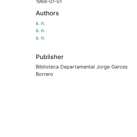
1968-01-01
Authors
s. n.
s. n.
s. n.
Publisher
Biblioteca Departamental Jorge Garces
Borrero