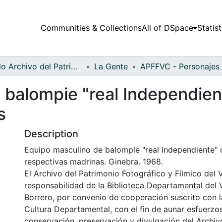
Communities & Collections
All of DSpace
Statist
Fondo Archivo del Patrimonio Fotográfico y Fílmico del Valle del Cauca
La Gente
 balompie "real Independien
s
Description
Equipo masculino de balompie "real Independiente" 
respectivas madrinas. Ginebra. 1968.
El Archivo del Patrimonio Fotográfico y Fílmico del 
responsabilidad de la Biblioteca Departamental del 
Borrero, por convenio de cooperación suscrito con l
Cultura Departamental, con el fin de aunar esfuerzo
conservación, preservación y divulgación del Archivo