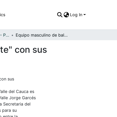
ics
Log In
APFFVC - Personajes - Patrimonial
Equipo masculino de balompie "real Independiente" con sus respectivas madrinas
te" con sus
con sus
Valle del Cauca es
Valle Jorge Garcés
a Secretaria del
s para su
 entre la