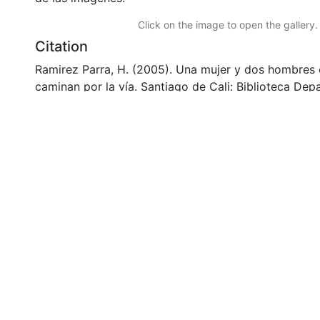
Click on the image to open the gallery.
Citation
Ramirez Parra, H. (2005). Una mujer y dos hombres 
caminan por la vía. Santiago de Cali: Biblioteca De
Garces Borrero.
URI
https://audiovisuales.icesi.edu.co/handle/12345678
Collections
FCCV - Calles - Patrimonial
Full item page
si: Calle 18 No. 122-135
olombia