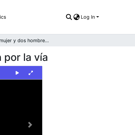
ics
Log In
Una mujer y dos hombres con bicicletas caminan por la vía
por la vía
Next