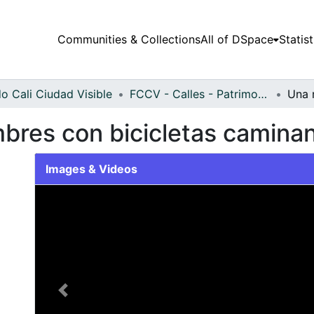
Communities & Collections
All of DSpace
Statist
o Cali Ciudad Visible
FCCV - Calles - Patrimonial
res con bicicletas caminan 
Images & Videos
Slide 1 of 1
Previous