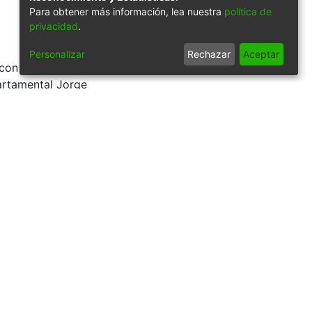
Para obtener más información, lea nuestra
política de
privacidad
.
Personalizar
Rechazar
Aceptar
con bicicletas
partamental Jorge
9/49153
Síguenos