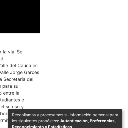
la vía. Se
l.
Valle del Cauca es
Valle Jorge Garcés
a Secretaria del
s para su
 entre la
tudiantes e
 el su uso y
aborador en el
Recopilamos y procesamos su información personal para
rmite la consulta
los siguientes propósitos:
Autenticación, Preferencias,
Reconocimiento y Estadísticas
.