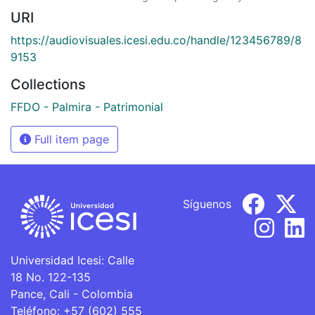
URI
https://audiovisuales.icesi.edu.co/handle/123456789/8
9153
Collections
FFDO - Palmira - Patrimonial
Full item page
Síguenos
Universidad Icesi: Calle
18 No. 122-135
Pance, Cali - Colombia
Teléfono: +57 (602) 555