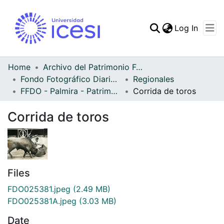
(curren
Log In
Communities & Collec
All of DSpace
Home
Archivo del Patrimonio Fotográfico y Fílmico del Valle del Cauca
Fondo Fotográfico Diario Occidente
Regionales
Statistics
FFDO - Palmira - Patrimonial
Corrida de toros
Corrida de toros
Files
FDO025381.jpeg
(2.49 MB)
FDO025381A.jpeg
(3.03 MB)
Date