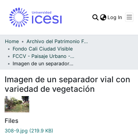
(curren
Log In
Communities & Collec
All of DSpace
Home
Archivo del Patrimonio Fotográfico y Fílmico del Valle del Cauca
Fondo Cali Ciudad Visible
Statistics
FCCV - Paisaje Urbano - Patrimonial
Imagen de un separador vial con variedad de vegetación
Imagen de un separador vial con
variedad de vegetación
Files
308-9.jpg
(219.9 KB)