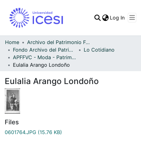
(curren
Log In
Communities & Collec
All of DSpace
Home
Archivo del Patrimonio Fotográfico y Fílmico del Valle del Cauca
Fondo Archivo del Patrimonio Fotográfico y Fílmico del Valle del Cauca
Lo Cotidiano
Statistics
APFFVC - Moda - Patrimonial
Eulalia Arango Londoño
Eulalia Arango Londoño
Files
0601764.JPG
(15.76 KB)