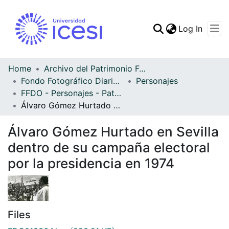
(curren
Log In
Communities & Collec
All of DSpace
Home
Archivo del Patrimonio Fotográfico y Fílmico del Valle del Cauca
Fondo Fotográfico Diario Occidente
Personajes
Statistics
FFDO - Personajes - Patrimonial
Álvaro Gómez Hurtado en Sevilla dentro de su campaña electoral por la presidencia en 1974
Álvaro Gómez Hurtado en Sevilla
dentro de su campaña electoral
por la presidencia en 1974
Files