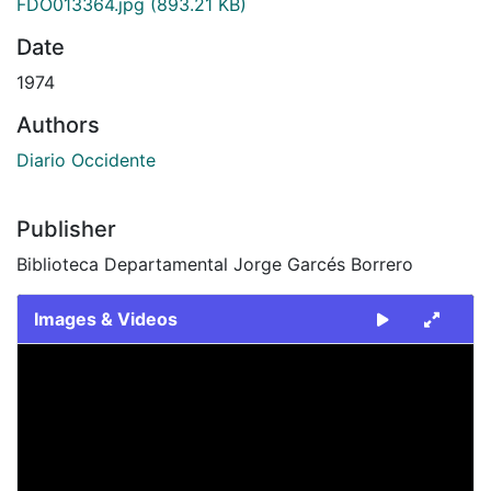
FDO013364.jpg
(893.21 KB)
Date
1974
Authors
Diario Occidente
Publisher
Biblioteca Departamental Jorge Garcés Borrero
Images & Videos
Slide 1 of 1