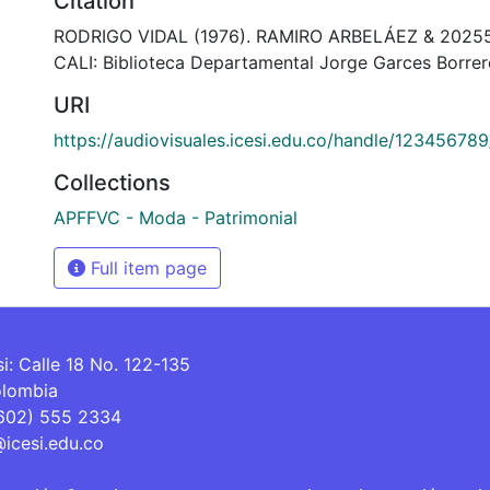
Citation
RODRIGO VIDAL (1976). RAMIRO ARBELÁEZ & 2025
CALI: Biblioteca Departamental Jorge Garces Borrer
URI
https://audiovisuales.icesi.edu.co/handle/12345678
Collections
APFFVC - Moda - Patrimonial
Full item page
si: Calle 18 No. 122-135
olombia
(602) 555 2334
@icesi.edu.co