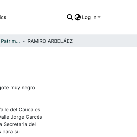
ics
Log In
APFFVC - Moda - Patrimonial
RAMIRO ARBELÁEZ
gote muy negro.
Valle del Cauca es
Valle Jorge Garcés
a Secretaria del
s para su