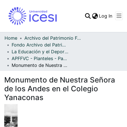
(curren
Log In
Communities & Collec
All of DSpace
Home
Archivo del Patrimonio Fotográfico y Fílmico del Valle del Cauca
Fondo Archivo del Patrimonio Fotográfico y Fílmico del Valle del Cauca
Statistics
La Educación y el Deporte
APFFVC - Planteles - Patrimonial
Monumento de Nuestra Señora de los Andes en el Colegio Yanaconas
Monumento de Nuestra Señora
de los Andes en el Colegio
Yanaconas