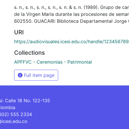
s. n., s. n., s. n., s. n., s. n. & s. n. (1989). Grupo de
de la Virgen María durante las procesiones de sema
602550. GUACARI: Biblioteca Departamental Jorge 
URI
https://audiovisuales.icesi.edu.co/handle/12345678
Collections
APFFVC - Ceremonias - Patrimonial
Full item page
si: Calle 18 No. 122-135
olombia
(602) 555 2334
@icesi.edu.co