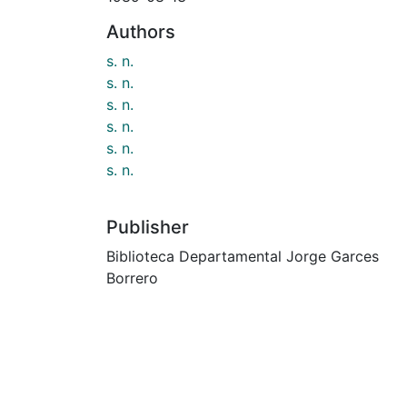
Authors
s. n.
s. n.
s. n.
s. n.
s. n.
s. n.
Publisher
Biblioteca Departamental Jorge Garces
Borrero