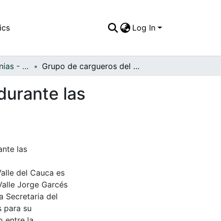
ics
Log In
APFFVC - Ceremonias - Patrimonial
Grupo de cargueros del paso de la Virgen María durante las procesiones de semana santa
durante las
ante las
Valle del Cauca es
Valle Jorge Garcés
a Secretaria del
s para su
 entre la