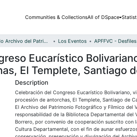
Communities & Collections
All of DSpace
Statist
Fondo Archivo del Patrimonio Fotográfico y Fílmico del Valle del Cauca
Los Eventos
reso Eucarístico Bolivariano
as, El Templete, Santiago d
Description
Celebración del Congreso Eucarístico Bolivariano, vi
procesión de antorchas, El Templete, Santiago de Ca
El Archivo del Patrimonio Fotográfico y Fílmico del 
responsabilidad de la Biblioteca Departamental del 
Borrero, por convenio de cooperación suscrito con l
Cultura Departamental, con el fin de aunar esfuerzo
conservación, preservación y divulgación del Archivo