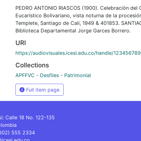
PEDRO ANTONIO RIASCOS (1900). Celebración del 
Eucarístico Bolivariano, vista noturna de la procesió
Templete, Santiago de Cali, 1949 & 401853. SANTI
Biblioteca Departamental Jorge Garces Borrero.
URI
https://audiovisuales.icesi.edu.co/handle/12345678
Collections
APFFVC - Desfiles - Patrimonial
Full item page
si: Calle 18 No. 122-135
olombia
(602) 555 2334
@icesi.edu.co