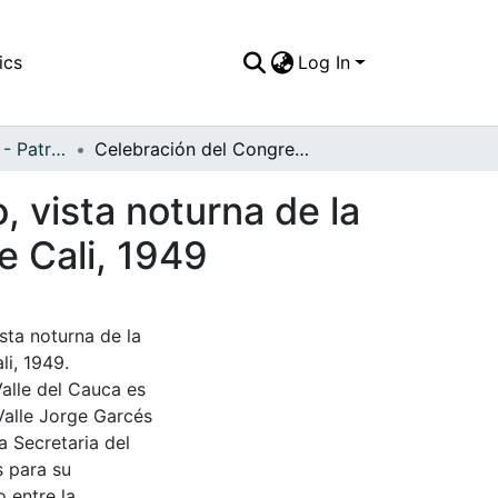
ics
Log In
APFFVC - Desfiles - Patrimonial
Celebración del Congreso Eucarístico Bolivariano, vista noturna de la procesión de antorchas, El Templete, Santiago de Cali, 1949
, vista noturna de la
e Cali, 1949
sta noturna de la
li, 1949.
Valle del Cauca es
Valle Jorge Garcés
a Secretaria del
s para su
 entre la