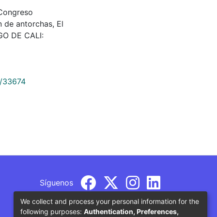
Congreso
n de antorchas, El
AGO DE CALI:
9/33674
Síguenos
We collect and process your personal information for the
following purposes:
Authentication, Preferences,