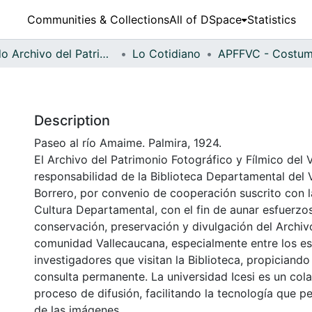
Communities & Collections
All of DSpace
Statistics
Fondo Archivo del Patrimonio Fotográfico y Fílmico del Valle del Cauca
Lo Cotidiano
Description
Paseo al río Amaime. Palmira, 1924.
El Archivo del Patrimonio Fotográfico y Fílmico del 
responsabilidad de la Biblioteca Departamental del 
Borrero, por convenio de cooperación suscrito con l
Cultura Departamental, con el fin de aunar esfuerzo
conservación, preservación y divulgación del Archivo
comunidad Vallecaucana, especialmente entre los es
investigadores que visitan la Biblioteca, propiciando
consulta permanente. La universidad Icesi es un col
proceso de difusión, facilitando la tecnología que pe
de las imágenes.