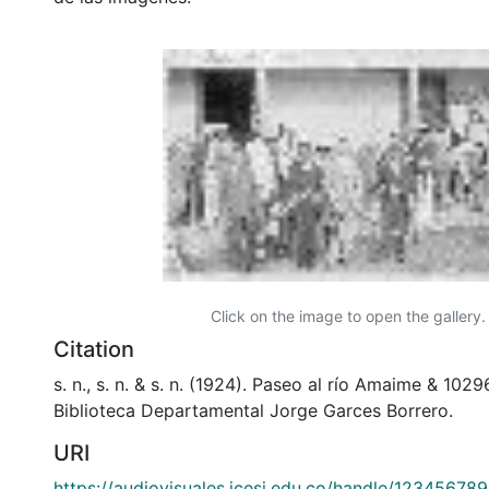
Click on the image to open the gallery.
Citation
s. n., s. n. & s. n. (1924). Paseo al río Amaime & 102
Biblioteca Departamental Jorge Garces Borrero.
URI
https://audiovisuales.icesi.edu.co/handle/12345678