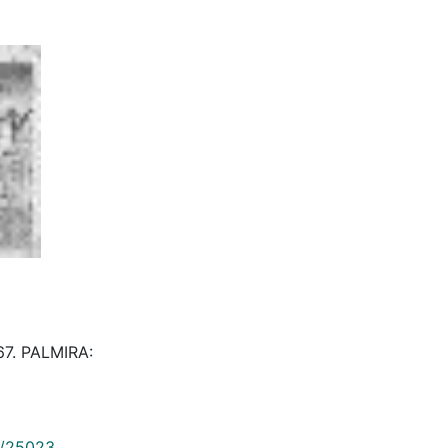
967. PALMIRA:
9/25023