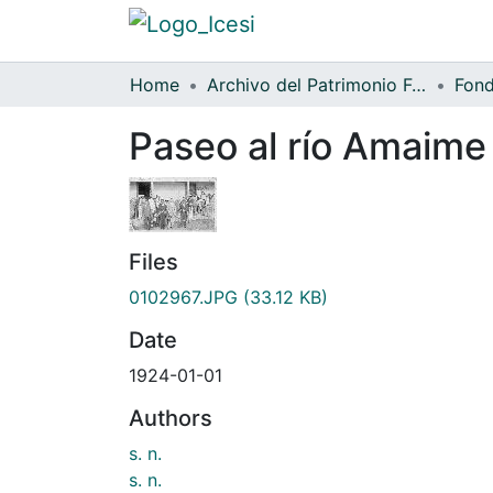
Home
Archivo del Patrimonio Fotográfico y Fílmico del Valle del Cauca
Paseo al río Amaime
Files
0102967.JPG
(33.12 KB)
Date
1924-01-01
Authors
s. n.
s. n.